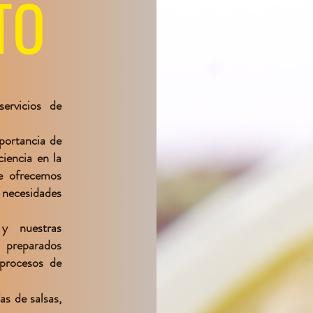
TO
ervicios de
ortancia de
ciencia en la
e ofrecemos
necesidades
 y nuestras
n preparados
procesos de
as de salsas,