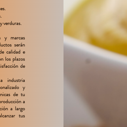
es.
.
y verduras.
la y marcas
ductos serán
de calidad e
n los plazos
isfacción de
 industria
onalizado y
únicas de tu
producción a
ción a largo
lcanzar tus