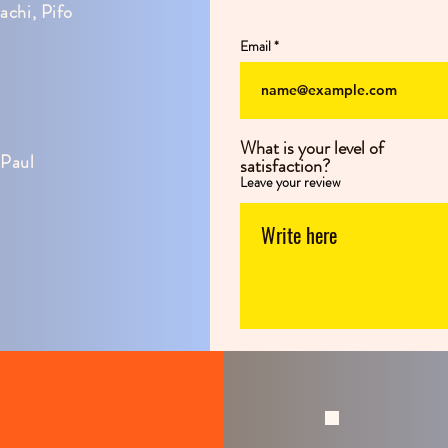
achi, Pifo
Email
What is your level of
 Paul
satisfaction?
Leave your review