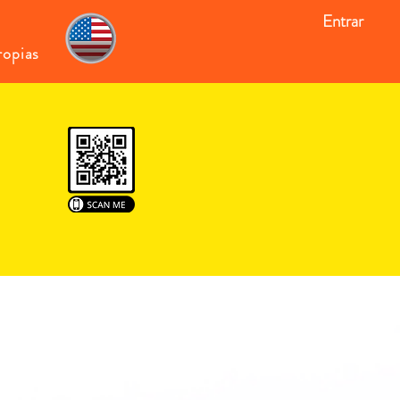
Entrar
ropias