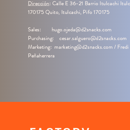
Dirección
: Calle E 36-21 Barrio Itulcachi Itulc
170175 Quito, Itulcachi, Pifo 170175
Sales:
hugo.ojeda@d2snacks.com
Purchasing:
cesar.salguero@d2snacks.com
Marketing:
marketing@d2snacks.com
/ Fredi
Peñaherrera